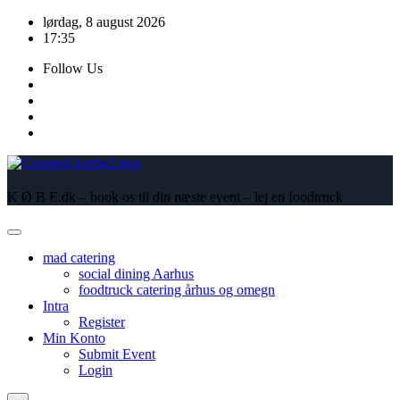
Skip
lørdag, 8 august 2026
to
17:35
content
Follow Us
K Ø B E.dk – book os til din næste event – lej en foodtruck
mad catering
social dining Aarhus
foodtruck catering århus og omegn
Intra
Register
Min Konto
Submit Event
Login