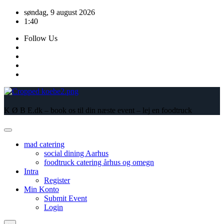
Skip
søndag, 9 august 2026
to
1:40
content
Follow Us
K Ø B E.dk – book os til din næste event – lej en foodtruck
mad catering
social dining Aarhus
foodtruck catering århus og omegn
Intra
Register
Min Konto
Submit Event
Login