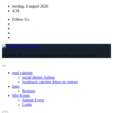
Skip
torsdag, 6 august 2026
to
4:34
content
Follow Us
K Ø B E.dk – book os til din næste event – lej en foodtruck
mad catering
social dining Aarhus
foodtruck catering århus og omegn
Intra
Register
Min Konto
Submit Event
Login