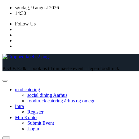
Skip
søndag, 9 august 2026
to
14:30
content
Follow Us
K Ø B E.dk – book os til din næste event – lej en foodtruck
mad catering
social dining Aarhus
foodtruck catering århus og omegn
Intra
Register
Min Konto
Submit Event
Login